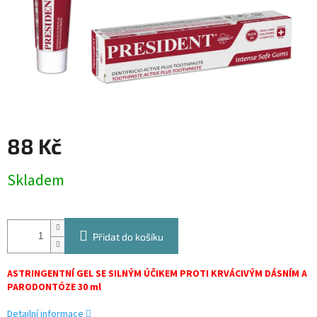
88 Kč
Měrná
Skladem
cena:
Přidat do košíku
ASTRINGENTNÍ GEL SE SILNÝM ÚČIKEM PROTI KRVÁCIVÝM DÁSNÍM A
PARODONTÓZE
30 ml
Detailní informace