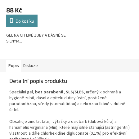
88 Kč
Do košíku
GEL NA CITLIVÉ ZUBY A DÁSNĚ SE
SILNÝM...
Popis
Diskuze
Detailní popis produktu
Speciální gel,
bez parabenů, SLS/SLES
, určený k ochraně a
hygieně zubů, dásní a epitelu dutiny ústní, postižené
parodontózou, vředy (stomatitidou) a nekrózou tkáně v dutině
ústní.
Obsahuje zinc lactate,
výtažky z oak bark (dubová kůra) a
hamamelis virginiana (vlín), které mají silné stahující (astringentní)
vlastnosti a dále chlorhexidine digluconate (0,1%) pro efektivní