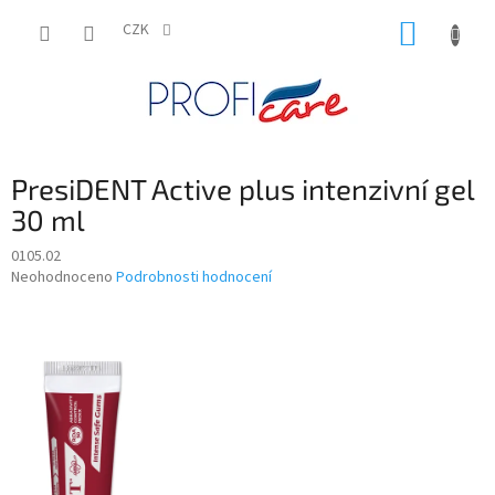
Přejít
NÁKUP
na
CZK
obsah
KOŠÍK
PresiDENT Active plus intenzivní gel
30 ml
0105.02
Průměrné
Neohodnoceno
Podrobnosti hodnocení
hodnocení
produktu
je
0,0
z
5
hvězdiček.