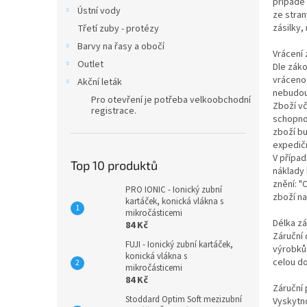
n
případě 
Ústní vody
ze stran
e
zásilky,
Třetí zuby - protézy
l
Barvy na řasy a obočí
Vrácení
Outlet
Dle záko
vráceno 
Akční leták
nebudou 
Pro otevření je potřeba velkoobchodní
Zboží v
registrace.
schopno 
zboží bu
expedičn
V přípa
Top 10 produktů
náklady
znění: "
PRO IONIC - Ionický zubní
zboží na
kartáček, konická vlákna s
mikročásticemi
Délka z
84 Kč
Záruční
FUJI - Ionický zubní kartáček,
výrobků 
konická vlákna s
celou do
mikročásticemi
84 Kč
Záruční
Stoddard Optim Soft mezizubní
Vyskytno