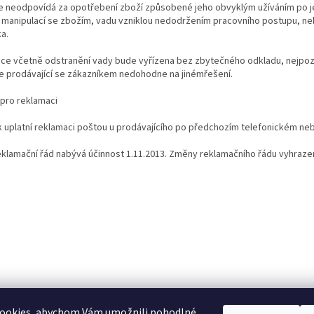
e neodpovídá za opotřebení zboží způsobené jeho obvyklým užíváním po j
 manipulací se zbožím, vadu vzniklou nedodržením pracovního postupu, n
a.
ce včetně odstranění vady bude vyřízena bez zbytečného odkladu, nejpozd
e prodávající se zákazníkem nedohodne na jinémřešení.
 pro reklamaci
k uplatní reklamaci poštou u prodávajícího po předchozím telefonickém n
eklamační řád nabývá účinnost 1.11.2013. Změny reklamačního řádu vyhraze
ookies, abychom Vám umožnili pohodlné