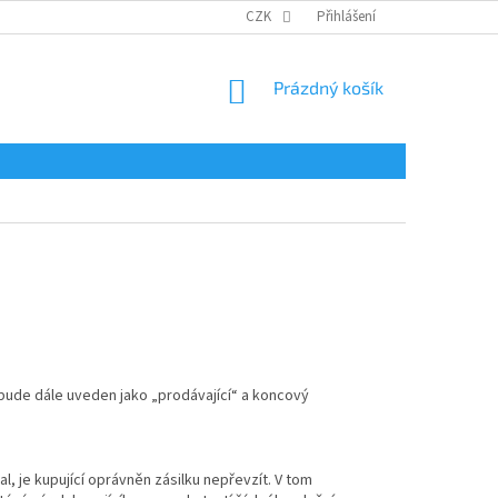
CZK
Přihlášení
NÁKUPNÍ
Prázdný košík
KOŠÍK
 bude dále uveden jako „prodávající“ a koncový
, je kupující oprávněn zásilku nepřevzít. V tom