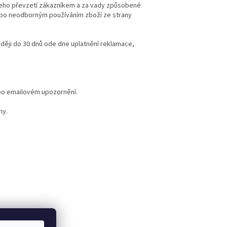
eho převzetí zákazníkem a za vady způsobené
ebo neodborným používáním zboží ze strany
ěji do 30 dnů ode dne uplatnění reklamace,
ebo emailovém upozornění.
ny.