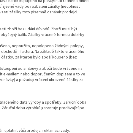
ává nárok kupujícího na poskytnutí řádného plnění
tí zjevné vady po rozbalení zásilky (neúplnost
vzetí zásilky toto písemně oznámit prodejci.
zetí zboží bez udání důvodů. Zboží musí být
o obyčejný balík. Zásilky vrácené formou dobírky
rušeno, nepoužito, nepolepeno žádnými polepy,
m obchodě - faktura. Na základě takto vráceného
 částky, za kterou bylo zboží koupeno (bez
stoupení od smlouvy a zboží bude vráceno na
rnit e-mailem nebo doporučeným dopisem a to ve
ednávky) a požaduji vrácení uhrazené částky za
yznačeného data výroby a spotřeby. Záruční doba
. Záruční dobu výrobků garantuje prodávající po
n uplatnit vůči prodejci reklamaci vady.