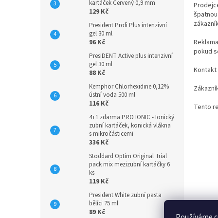
kartáček Červený 0,9 mm
Prodejc
129 Kč
špatnou
zákazník
President Profi Plus intenzivní
gel 30 ml
96 Kč
Reklama
pokud s
PresiDENT Active plus intenzivní
gel 30 ml
Kontakt
88 Kč
Kemphor Chlorhexidine 0,12%
Zákazní
ústní voda 500 ml
116 Kč
Tento r
4+1 zdarma PRO IONIC - Ionický
zubní kartáček, konická vlákna
s mikročásticemi
336 Kč
Stoddard Optim Original Trial
pack mix mezizubní kartáčky 6
ks
119 Kč
President White zubní pasta
bělíci 75 ml
89 Kč
Používáme c