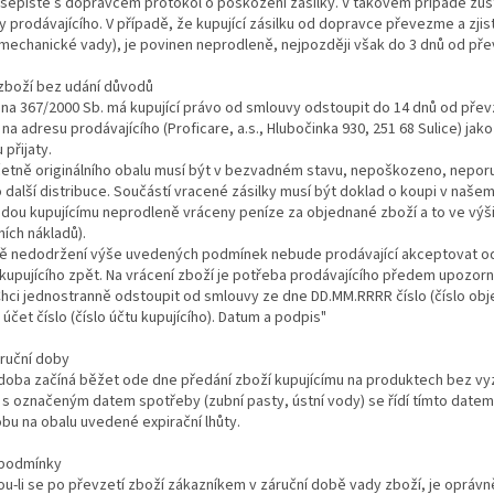
sepište s dopravcem protokol o poškození zásilky. V takovém případě zůst
y prodávajícího. V případě, že kupující zásilku od dopravce převezme a zjis
 mechanické vady), je povinen neprodleně, nejpozději však do 3 dnů od pře
 zboží bez udání důvodů
na 367/2000 Sb. má kupující právo od smlouvy odstoupit do 14 dnů od přev
na adresu prodávajícího (Proficare, a.s., Hlubočinka 930, 251 68 Sulice) jak
přijaty.
četně originálního obalu musí být v bezvadném stavu, nepoškozeno, nepo
další distribuce. Součástí vracené zásilky musí být doklad o koupi v naše
dou kupujícímu neprodleně vráceny peníze za objednané zboží a to ve výši
ích nákladů).
dě nedodržení výše uvedených podmínek nebude prodávající akceptovat od
 kupujícího zpět. Na vrácení zboží je potřeba prodávajícího předem upozo
Chci jednostranně odstoupit od smlouvy ze dne DD.MM.RRRR číslo (číslo obj
 účet číslo (číslo účtu kupujícího). Datum a podpis"
áruční doby
 doba začíná běžet ode dne předání zboží kupujícímu na produktech bez v
s označeným datem spotřeby (zubní pasty, ústní vody) se řídí tímto datem
bu na obalu uvedené expirační lhůty.
 podmínky
u-li se po převzetí zboží zákazníkem v záruční době vady zboží, je oprávně