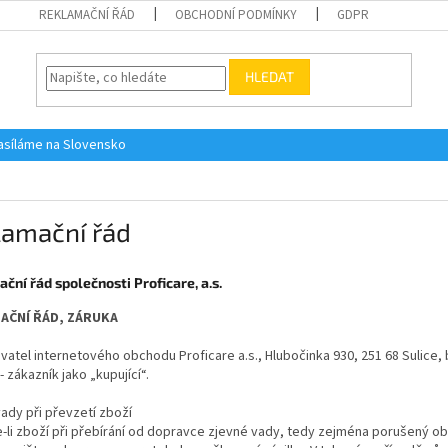
REKLAMAČNÍ ŘÁD
OBCHODNÍ PODMÍNKY
GDPR
HLEDAT
asíláme na Slovensko
lamační řád
ční řád společnosti Proficare, a.s.
AČNÍ ŘÁD, ZÁRUKA
atel internetového obchodu Proficare a.s., Hlubočinka 930, 251 68 Sulice,
- zákazník jako „kupující“.
ady při převzetí zboží
-li zboží při přebírání od dopravce zjevné vady, tedy zejména porušený obal