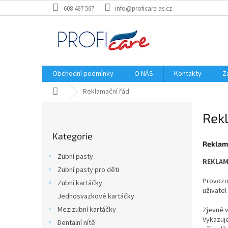
Přejít
608 467 567
info@proficare-as.cz
na
obsah
Obchodní podmínky
O NÁS
Kontakty
Z
Domů
Reklamační řád
P
Rek
o
Přeskočit
s
Kategorie
kategorie
t
Reklama
r
Zubní pasty
REKLAM
a
Zubní pasty pro děti
n
Provozov
Zubní kartáčky
n
uživatel 
í
Jednosvazkové kartáčky
p
Mezizubní kartáčky
Zjevné v
a
Vykazuje
Dentalní nítě