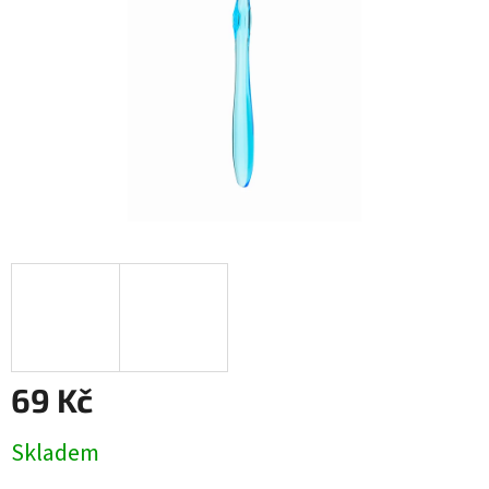
69 Kč
Měrná
Skladem
cena: