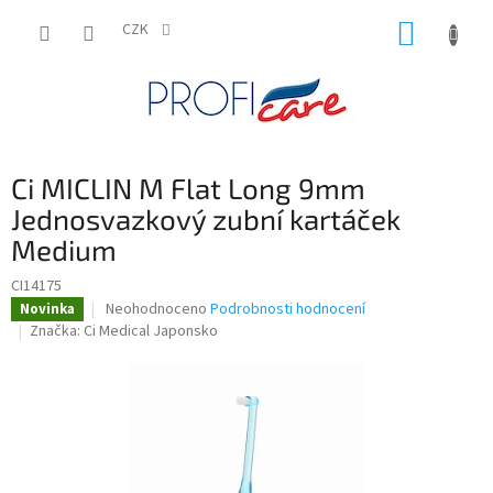
Přejít
NÁKUP
na
CZK
obsah
KOŠÍK
Ci MICLIN M Flat Long 9mm
Jednosvazkový zubní kartáček
Medium
CI14175
Průměrné
Neohodnoceno
Podrobnosti hodnocení
Novinka
hodnocení
Značka:
Ci Medical Japonsko
produktu
je
0,0
z
5
hvězdiček.