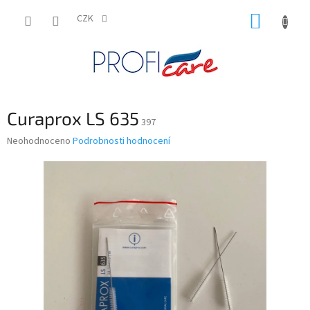
Přejít
NÁKUP
na
CZK
obsah
KOŠÍK
Curaprox LS 635
397
Průměrné
Neohodnoceno
Podrobnosti hodnocení
hodnocení
produktu
je
0,0
z
5
hvězdiček.