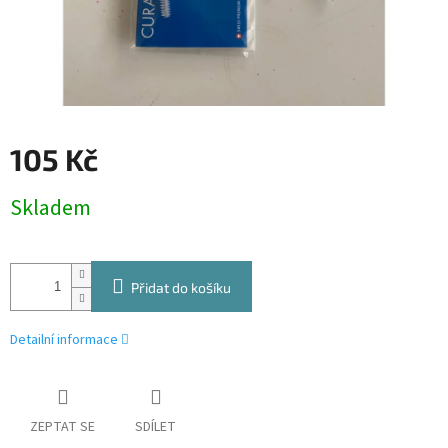
105 Kč
Měrná
Skladem
cena:
Přidat do košíku
Detailní informace
ZEPTAT SE
SDÍLET