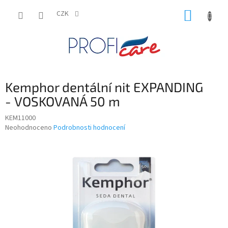
Přejít
NÁKUP
na
CZK
obsah
KOŠÍK
Kemphor dentální nit EXPANDING
- VOSKOVANÁ 50 m
KEM11000
Průměrné
Neohodnoceno
Podrobnosti hodnocení
hodnocení
produktu
je
0,0
z
5
hvězdiček.