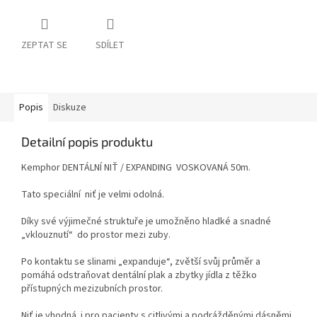
ZEPTAT SE
SDÍLET
Popis
Diskuze
Detailní popis produktu
Kemphor DENTÁLNÍ NIŤ / EXPANDING VOSKOVANÁ 50m
.
Tato speciální
niť je velmi odolná.
Díky své výjimečné struktuře je umožněno hladké a snadné
„vklouznutí“
do prostor mezi zuby.
Po kontaktu se slinami „expanduje“, zvětší svůj průměr a
pomáhá odstraňovat dentální plak a zbytky jídla z těžko
přístupných mezizubních prostor.
Niť je vhodná
i pro pacienty s citlivými a podrážděnými dásněmi.