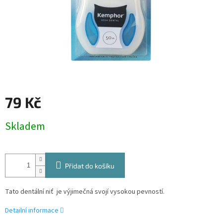
79 Kč
Měrná
Skladem
cena:
Přidat do košíku
Tato dentální niť je výjimečná svojí vysokou pevností.
Detailní informace