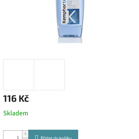
116 Kč
Měrná
Skladem
cena:
Přidat do košíku