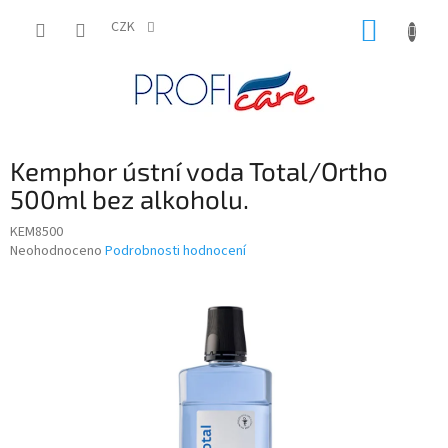
Přejít
NÁKUP
na
CZK
obsah
KOŠÍK
Kemphor ústní voda Total/Ortho
500ml bez alkoholu.
KEM8500
Průměrné
Neohodnoceno
Podrobnosti hodnocení
hodnocení
produktu
je
0,0
z
5
hvězdiček.