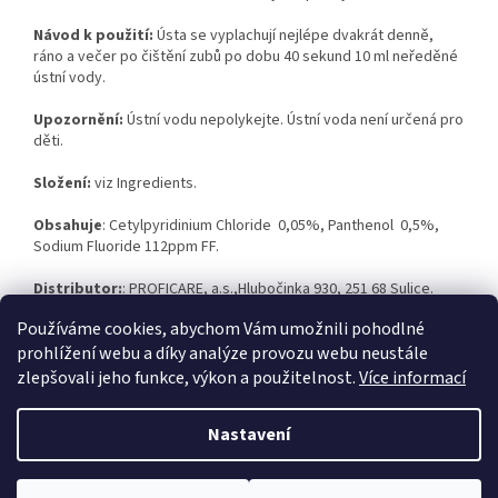
Návod k použití:
Ústa se vyplachují nejlépe dvakrát denně,
ráno a večer po čištění zubů po dobu 40 sekund 10 ml neředěné
ústní vody.
Upozornění:
Ústní vodu nepolykejte. Ústní voda není určená pro
děti.
Složení:
viz Ingredients.
Obsahuje
: Cetylpyridinium Chloride
0,05%, Panthenol
0,5%,
Sodium Fluoride 112ppm FF.
Distributor:
: PROFICARE, a.s.,Hlubočinka 930, 251 68 Sulice.
www.proficare-as.cz
Používáme cookies, abychom Vám umožnili pohodlné
prohlížení webu a díky analýze provozu webu neustále
zlepšovali jeho funkce, výkon a použitelnost.
Více informací
Z
á
Nastavení
Vytvořil Shoptet
p
a
t