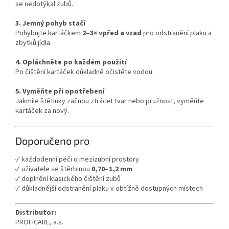
se nedotýkal zubů.
3. Jemný pohyb stačí
Pohybujte kartáčkem
2–3× vpřed a vzad
pro odstranění plaku a
zbytků jídla.
4. Opláchněte po každém použití
Po čištění kartáček důkladně očistěte vodou.
5. Vyměňte při opotřebení
Jakmile štětinky začnou ztrácet tvar nebo pružnost, vyměňte
kartáček za nový.
Doporučeno pro
✓ každodenní péči o mezizubní prostory
✓ uživatele se štěrbinou
0,70–1,2 mm
✓ doplnění klasického čištění zubů
✓ důkladnější odstranění plaku v obtížně dostupných místech
Distributor:
PROFICARE, a.s.