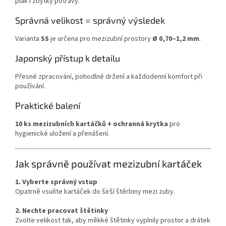
plak i zbytky potravy.
Správná velikost = správný výsledek
Varianta
SS
je určena pro mezizubní prostory
Ø 0,70–1,2 mm
.
Japonský přístup k detailu
Přesné zpracování, pohodlné držení a každodenní komfort při
používání.
Praktické balení
10 ks mezizubních kartáčků + ochranná krytka
pro
hygienické uložení a přenášení.
Jak správně používat mezizubní kartáček
1. Vyberte správný vstup
Opatrně vsuňte kartáček do širší štěrbiny mezi zuby.
2. Nechte pracovat štětinky
Zvolte velikost tak, aby měkké štětinky vyplnily prostor a drátek