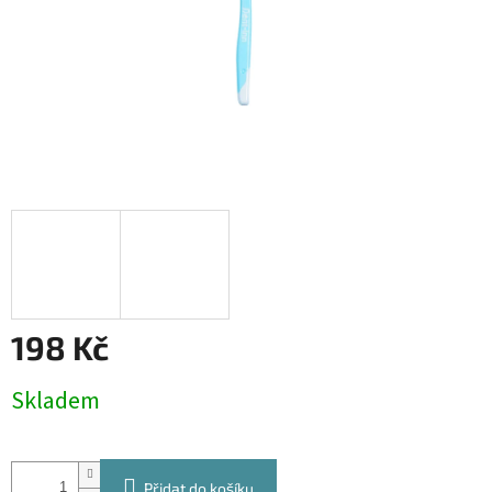
198 Kč
Měrná
Skladem
cena:
Přidat do košíku