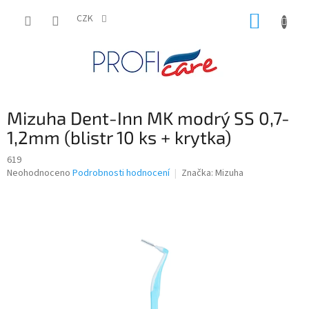
Přejít
NÁKUP
na
CZK
obsah
KOŠÍK
Mizuha Dent-Inn MK modrý SS 0,7-
1,2mm (blistr 10 ks + krytka)
619
Průměrné
Neohodnoceno
Podrobnosti hodnocení
Značka:
Mizuha
hodnocení
produktu
je
0,0
z
5
hvězdiček.