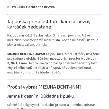
Blistr 10 ks + ochranná krytka
Japonská přesnost tam, kam se běžný
kartáček nedostane
Každodenní čištění zubů nekončí na jejich povrchu. Právě
mezizubní prostory patří mezi místa, kde se nejčastěji usazuje
plak a zůstávají zbytky jídla.
MIZUHA DENT-INN JAPAN SS
jsou mezizubní kartáčky navržené
pro šetrné a efektivní čištění mezizubních prostor o velikosti
0,70–1,2 mm
. Jemná vlákna pomáhají odstranit nečistoty bez
zbytečného zatížení dásní a při správně zvolené velikosti
umožňují komfortní každodenní péči.
Proč si vybrat MIZUHA DENT-INN?
Jemné k dásním. Důkladné k plaku.
Měkké štětinky vyplní mezizubní prostor a pomohou odstranit