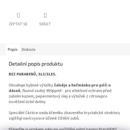
ZEPTAT SE
SDÍLET
Popis
Diskuze
Detailní popis produktu
BEZ PARABENŮ, SLS/SLES.
Obsahuje bylinné výtažky
šalvěje a heřmánku pro péči o
dásně
, fluorid sodný 950ppmF-
pro efektivní ochranu
před
zubním kazem,
pepermintový olej a výtažek z citronu
pro
osvěžení ústní dutiny.
Speciální částice oxidu křemíku zbaveného krystalické struktury
zajišťují navíc
vysoce účinné čištění zubů.
Přejeďte si jazykem zuby po vyčištění zubní pastou PresiDENT