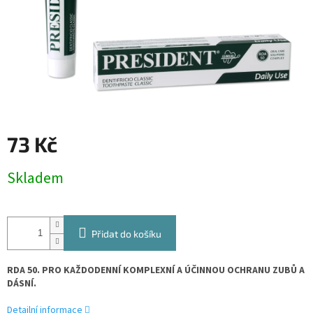
73 Kč
Měrná
Skladem
cena:
Přidat do košíku
RDA 50. PRO KAŽDODENNÍ KOMPLEXNÍ A ÚČINNOU OCHRANU ZUBŮ A
DÁSNÍ.
Detailní informace