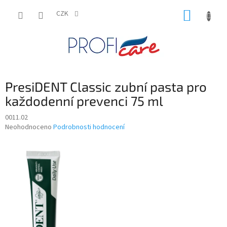
Přejít
NÁKUP
na
CZK
obsah
KOŠÍK
PresiDENT Classic zubní pasta pro
každodenní prevenci 75 ml
0011.02
Průměrné
Neohodnoceno
Podrobnosti hodnocení
hodnocení
produktu
je
0,0
z
5
hvězdiček.