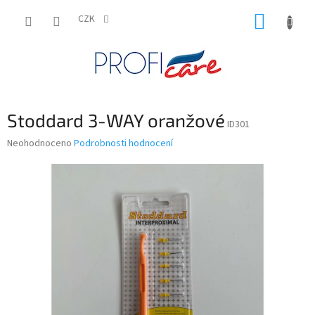
Přejít
NÁKUP
na
CZK
obsah
KOŠÍK
Stoddard 3-WAY oranžové
ID301
Průměrné
Neohodnoceno
Podrobnosti hodnocení
hodnocení
produktu
je
0,0
z
5
hvězdiček.